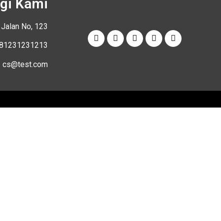
gi Kami
. Jalan No, 123
81231231213
cs@test.com